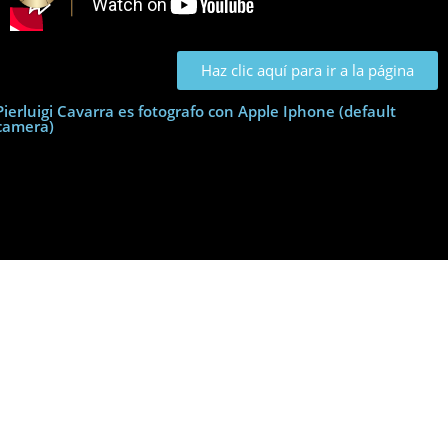
Haz clic aquí para ir a la página
Pierluigi Cavarra es fotografo con Apple Iphone (default
camera)