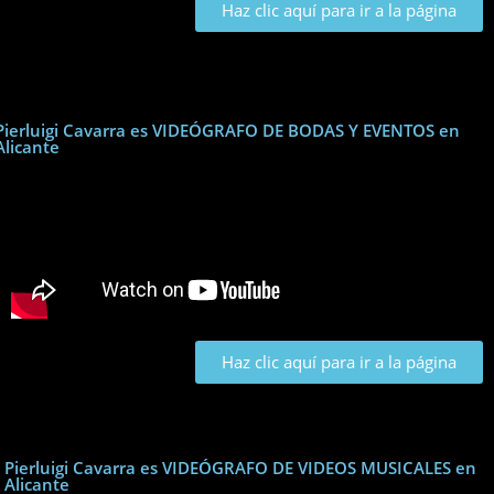
Haz clic aquí para ir a la página
Pierluigi Cavarra es VIDEÓGRAFO DE BODAS Y EVENTOS en
Alicante
Haz clic aquí para ir a la página
Pierluigi Cavarra es VIDEÓGRAFO DE VIDEOS MUSICALES en
Alicante